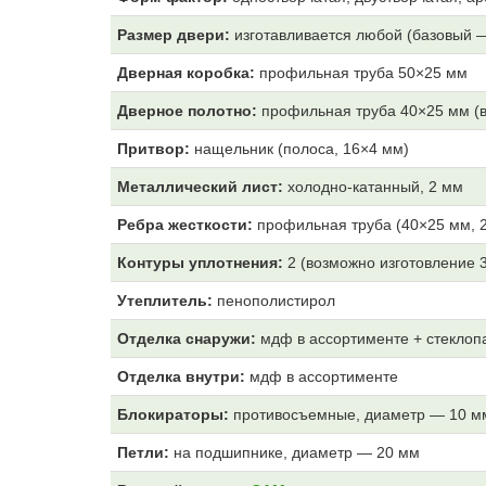
Размер двери:
изготавливается любой (базовый 
Дверная коробка:
профильная труба 50×25 мм
Дверное полотно:
профильная труба 40×25 мм (в
Притвор:
нащельник (полоса, 16×4 мм)
Металлический лист:
холодно-катанный, 2 мм
Ребра жесткости:
профильная труба (40×25 мм, 2
Контуры уплотнения:
2 (возможно изготовление 
Утеплитель:
пенополистирол
Отделка снаружи:
мдф в ассортименте + стеклоп
Отделка внутри:
мдф
в ассортименте
Блокираторы:
противосъемные, диаметр — 10 м
Петли:
на подшипнике, диаметр — 20 мм