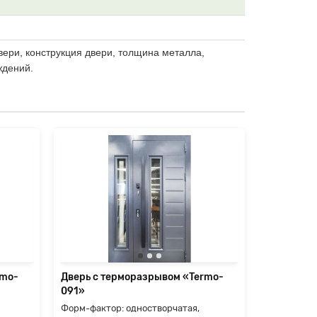
вери, конструкция двери, толщина металла,
ждений.
rmo-
Дверь с терморазрывом «Termo-
Дверь с т
091»
092»
Форм-фактор: одностворчатая,
Форм-факто