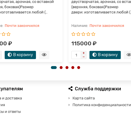
рчатая, арочная, со вставкой
двустворчатая, арочная, со вста
яя, боковая)Размер
(верхняя, боковая)Размер
изготавливается любой (..
двери: изготавливается любой (.
Почти закончился
Почти закончился
00 ₽
115000 ₽
В корзину
В корзину
купателям
Служба поддержки
 и доставка
Карта сайта
тия
Политика конфиденциальности
сы и ответы