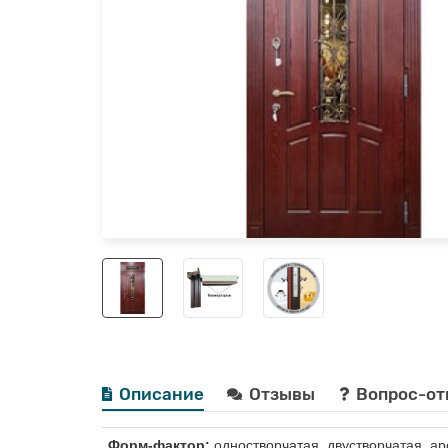
Описание
Отзывы
Вопрос-от
Форм-фактор:
одностворчатая, двустворчатая, ар