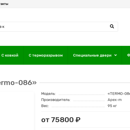
такты
С ковкой
С терморазрывом
Специальные двери
Ф
ermo-086»
Модель:
«TERMO-08
Производитель:
Apex-m
Вес:
95 кг
от 75800 ₽