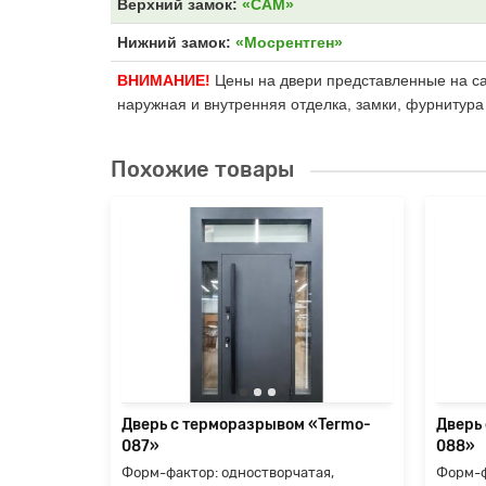
Верхний замок:
«САМ»
Нижний замок:
«Мосрентген»
ВНИМАНИЕ!
Цены на двери представленные на сай
наружная и внутренняя отделка, замки, фурнитура
Похожие товары
«Termo-
ые
ились
е, но
я
Дверь с терморазрывом «Termo-
Дверь
087»
088»
Форм-фактор: одностворчатая,
Форм-ф