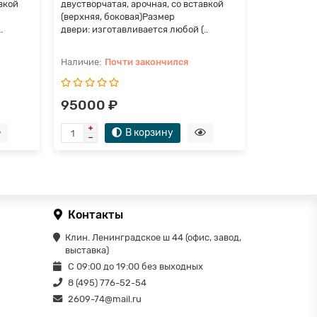
вкой
двустворчатая, арочная, со вставкой
двустворча
(верхняя, боковая)Размер
(верхняя, 
.
двери: изготавливается любой (..
двери: изго
Почти закончился
П
95000 ₽
75000 
В корзину
Контакты
Клин. Ленинградское ш 44 (офис, завод,
выставка)
С 09:00 до 19:00 без выходных
8 (495) 776-52-54
2609-74@mail.ru