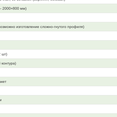
— 2000×800 мм)
озможно изготовление сложно-гнутого профиля)
 шт)
3 контура)
акет
м