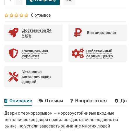
0 отзывов
Доставим за 24
Все виды оплат
часа
Расширенная
Собственный
гарантия
сервис-центр
Установка
металлических
дверей
Описание
Отзывы
Вопрос-ответ
Дост
Двери с терморазрывом — морозоустойчивые входные
металлические двери появились достаточно недавно на
рынке, но успели завоевать внимание многих людей