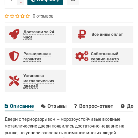
0 отзывов
Доставим за 24
Все виды оплат
часа
Расширенная
Собственный
гарантия
сервис-центр
Установка
металлических
дверей
Описание
Отзывы
Вопрос-ответ
Дост
Двери с терморазрывом — морозоустойчивые входные
металлические двери появились достаточно недавно на
рынке, но успели завоевать внимание многих людей