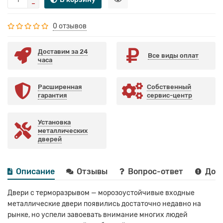
0 отзывов
Доставим за 24
Все виды оплат
часа
Расширенная
Собственный
гарантия
сервис-центр
Установка
металлических
дверей
Описание
Отзывы
Вопрос-ответ
Дост
Двери с терморазрывом — морозоустойчивые входные
металлические двери появились достаточно недавно на
рынке, но успели завоевать внимание многих людей