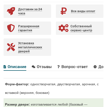
Доставим за 24
Все виды оплат
часа
Расширенная
Собственный
гарантия
сервис-центр
Установка
металлических
дверей
Описание
Отзывы
Вопрос-ответ
Дост
Форм-фактор:
одностворчатая, двустворчатая, арочная, с
вставкой (верхняя, боковая)
Размер двери:
изготавливается любой (базовый —