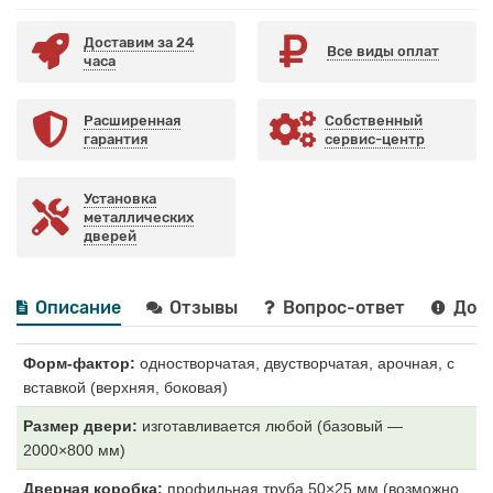
Доставим за 24
Все виды оплат
часа
Расширенная
Собственный
гарантия
сервис-центр
Установка
металлических
дверей
Описание
Отзывы
Вопрос-ответ
Дост
Форм-фактор:
одностворчатая, двустворчатая, арочная, с
вставкой (верхняя, боковая)
Размер двери:
изготавливается любой (базовый —
2000×800 мм)
Дверная коробка:
профильная труба 50×25 мм (возможно