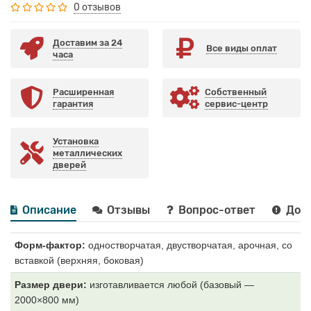
0 отзывов
Доставим за 24
Все виды оплат
часа
Расширенная
Собственный
гарантия
сервис-центр
Установка
металлических
дверей
Описание
Отзывы
Вопрос-ответ
Дост
Форм-фактор:
одностворчатая, двустворчатая, арочная, со
вставкой (верхняя, боковая)
Размер двери:
изготавливается любой (базовый —
2000×800 мм)