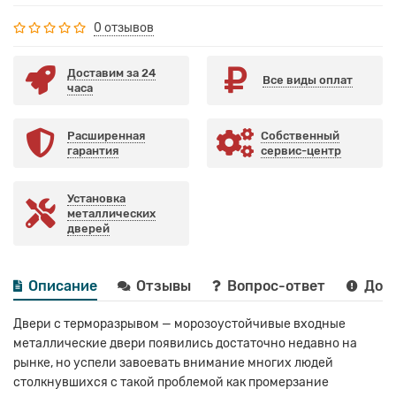
0 отзывов
Доставим за 24
Все виды оплат
часа
Расширенная
Собственный
гарантия
сервис-центр
Установка
металлических
дверей
Описание
Отзывы
Вопрос-ответ
Дост
Двери с терморазрывом — морозоустойчивые входные
металлические двери появились достаточно недавно на
рынке, но успели завоевать внимание многих людей
столкнувшихся с такой проблемой как промерзание