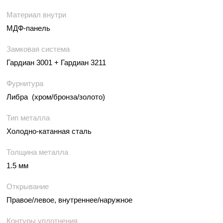
Материал внутри
МДФ-панель
Замковая система
Гардиан 3001 + Гардиан 3211
Фурнитура
Либра (хром/бронза/золото)
Тип металла
Холодно-катанная сталь
Толщина металла
1.5 мм
Открывание
Правое/левое, внутреннее/наружное
Контуры уплотнения