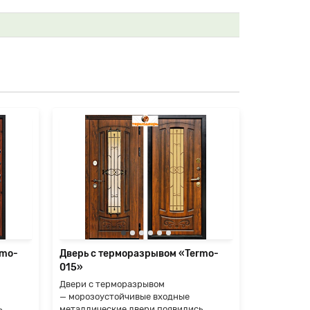
rmo-
Дверь с терморазрывом «Termo-
Дверь с т
015»
018»
Двери с терморазрывом
Двери с т
— морозоустойчивые входные
— морозоу
ь
металлические двери появились
металличес