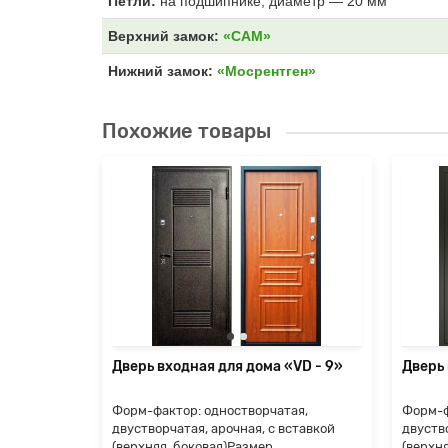
Петли:
на подшипнике, диаметр — 20 мм
Верхний замок:
«САМ»
Нижний замок:
«Мосрентген»
Похожие товары
«Termo-
ые
ились
е, но
я
Дверь входная для дома «VD - 9»
Дверь 
Форм-фактор: одностворчатая,
Форм-ф
двустворчатая, арочная, с вставкой
двуство
(верхняя, боковая)Размер
(верхн