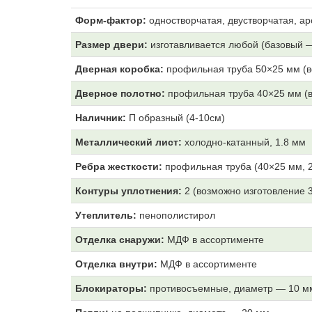
Форм-фактор:
одностворчатая, двустворчатая, ар
Размер двери:
изготавливается любой (базовый 
Дверная коробка:
профильная труба 50×25 мм (в
Дверное полотно:
профильная труба 40×25 мм (в
Наличник:
П образный (4-10см)
Металлический лист:
холодно-катанный, 1.8 мм
Ребра жесткости:
профильная труба (40×25 мм, 2
Контуры уплотнения:
2 (возможно изготовление 
Утеплитель:
пенополистирол
Отделка снаружи:
МДФ
в ассортименте
Отделка внутри:
МДФ
в ассортименте
Блокираторы:
противосъемные, диаметр — 10 м