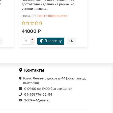
о
достаточно недавно на рынке, но
достаточно
успели завоева..
успели заво
Почти закончился
П
41800 ₽
37800 
В корзину
Контакты
Клин. Ленинградское ш 44 (офис, завод,
выставка)
С 09:00 до 19:00 без выходных
8 (495) 776-52-54
2609-74@mail.ru