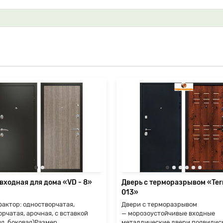
входная для дома «VD - 8»
Дверь с терморазрывом «Te
013»
актор: одностворчатая,
Двери с терморазрывом
рчатая, арочная, с вставкой
— морозоустойчивые входные
яя, боковая)Размер
металлические двери появилис