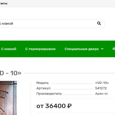
такты
С ковкой
С терморазрывом
Специальные двери
Ф
 - 10­»
Модель:
«VD-10»
Артикул:
541272
Производитель:
Apex-m
от 36400 ₽