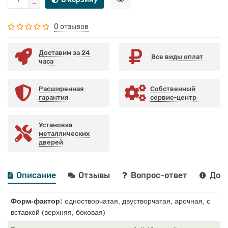
0 отзывов
Доставим за 24
Все виды оплат
часа
Расширенная
Собственный
гарантия
сервис-центр
Установка
металлических
дверей
Описание
Отзывы
Вопрос-ответ
Дост
Форм-фактор:
одностворчатая, двустворчатая, арочная, с
вставкой (верхняя, боковая)