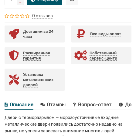
0 отзывов
Доставим за 24
Все виды оплат
часа
Расширенная
Собственный
гарантия
сервис-центр
Установка
металлических
дверей
Описание
Отзывы
Вопрос-ответ
Дост
Двери с терморазрывом — морозоустойчивые входные
металлические двери появились достаточно недавно на
рынке, но успели завоевать внимание многих людей