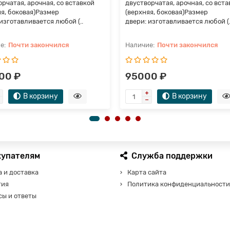
рчатая, арочная, со вставкой
двустворчатая, арочная, со вста
яя, боковая)Размер
(верхняя, боковая)Размер
изготавливается любой (..
двери: изготавливается любой (.
Почти закончился
Почти закончился
00 ₽
95000 ₽
В корзину
В корзину
купателям
Служба поддержки
 и доставка
Карта сайта
тия
Политика конфиденциальности
сы и ответы