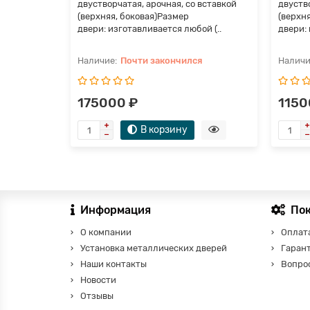
двустворчатая, арочная, со вставкой
двуство
(верхняя, боковая)Размер
(верхн
двери: изготавливается любой (..
двери: 
Почти закончился
175000 ₽
1150
В корзину
Информация
По
О компании
Оплата
Установка металлических дверей
Гаран
Наши контакты
Вопро
Новости
Отзывы