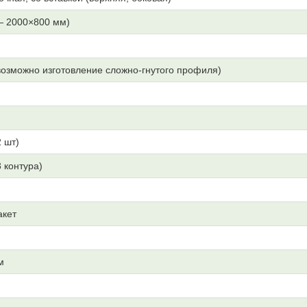
— 2000×800 мм)
озможно изготовление сложно-гнутого профиля)
 шт)
3 контура)
акет
м