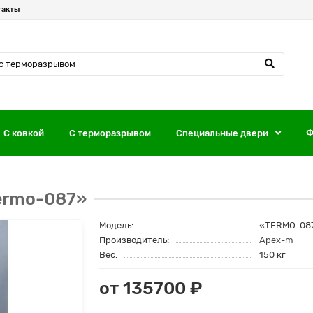
такты
С ковкой
С терморазрывом
Специальные двери
Ф
ermo-087»
Модель:
«TERMO-08
Производитель:
Apex-m
Вес:
150 кг
от 135700 ₽