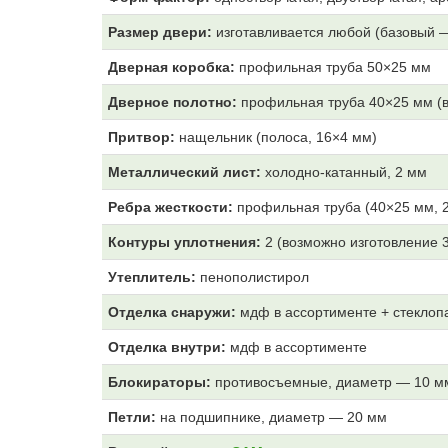
Размер двери:
изготавливается любой (базовый 
Дверная коробка:
профильная труба 50×25 мм
Дверное полотно:
профильная труба 40×25 мм (в
Притвор:
нащельник (полоса, 16×4 мм)
Металлический лист:
холодно-катанный, 2 мм
Ребра жесткости:
профильная труба (40×25 мм, 2
Контуры уплотнения:
2 (возможно изготовление 
Утеплитель:
пенополистирол
Отделка снаружи:
мдф в ассортименте + стеклоп
Отделка внутри:
мдф
в ассортименте
Блокираторы:
противосъемные, диаметр — 10 м
Петли:
на подшипнике, диаметр — 20 мм