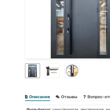
Описание
Отзывы
Вопрос-от
Форм-фактор:
одностворчатая, двустворчатая, ар