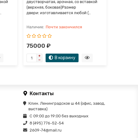
вкой
двустворчатая, арочная, со вставкой
двустворча
(верхняя, боковая)Размер
(верхняя, 
.
двери: изготавливается любой (..
двери: изго
Почти закончился
П
75000 ₽
65000 
В корзину
Контакты
Клин. Ленинградское ш 44 (офис, завод,
выставка)
С 09:00 до 19:00 без выходных
8 (495) 776-52-54
2609-74@mail.ru