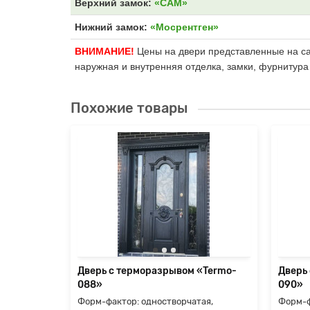
Верхний замок:
«САМ»
Нижний замок:
«Мосрентген»
ВНИМАНИЕ!
Цены на двери представленные на сай
наружная и внутренняя отделка, замки, фурнитура
Похожие товары
«Termo-
ые
ились
е, но
я
Дверь с терморазрывом «Termo-
Дверь
088»
090»
Форм-фактор: одностворчатая,
Форм-ф