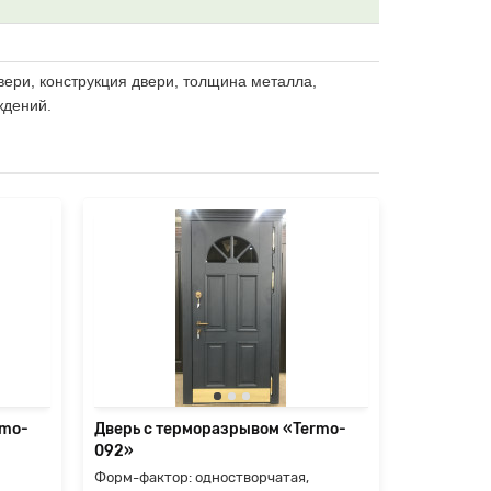
вери, конструкция двери, толщина металла,
ждений.
rmo-
Дверь с терморазрывом «Termo-
Дверь с т
092»
093»
Форм-фактор: одностворчатая,
Форм-факто