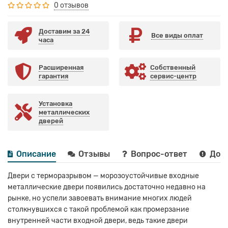
0 отзывов
Доставим за 24
Все виды оплат
часа
Расширенная
Собственный
гарантия
сервис-центр
Установка
металлических
дверей
Описание
Отзывы
Вопрос-ответ
Дост
Двери с терморазрывом — морозоустойчивые входные
металлические двери появились достаточно недавно на
рынке, но успели завоевать внимание многих людей
столкнувшихся с такой проблемой как промерзание
внутренней части входной двери, ведь такие двери