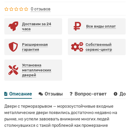
0 отзывов
Доставим за 24
Все виды оплат
часа
Расширенная
Собственный
гарантия
сервис-центр
Установка
металлических
дверей
Описание
Отзывы
Вопрос-ответ
Дост
Двери с терморазрывом — морозоустойчивые входные
металлические двери появились достаточно недавно на
рынке, но успели завоевать внимание многих людей
столкнувшихся с такой проблемой как промерзание