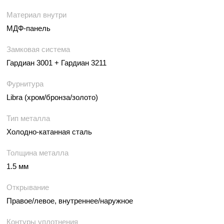
Материал внутри
МДФ-панель
Замковая система
Гардиан 3001 + Гардиан 3211
Фурнитура
Libra (хром/бронза/золото)
Тип металла
Холодно-катанная сталь
Толщина металла
1.5 мм
Открывание
Правое/левое, внутреннее/наружное
Контуры уплотнения