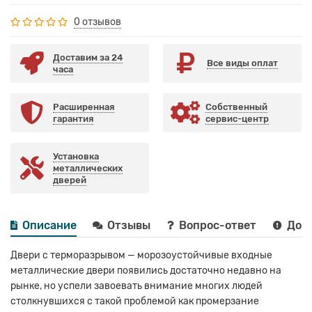
0 отзывов
Доставим за 24
Все виды оплат
часа
Расширенная
Собственный
гарантия
сервис-центр
Установка
металлических
дверей
Описание
Отзывы
Вопрос-ответ
Дост
Двери с терморазрывом — морозоустойчивые входные
металлические двери появились достаточно недавно на
рынке, но успели завоевать внимание многих людей
столкнувшихся с такой проблемой как промерзание