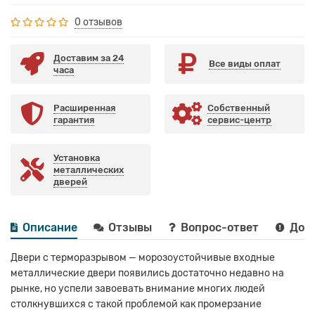
0 отзывов
Доставим за 24
Все виды оплат
часа
Расширенная
Собственный
гарантия
сервис-центр
Установка
металлических
дверей
Описание
Отзывы
Вопрос-ответ
Дост
Двери с терморазрывом — морозоустойчивые входные
металлические двери появились достаточно недавно на
рынке, но успели завоевать внимание многих людей
столкнувшихся с такой проблемой как промерзание