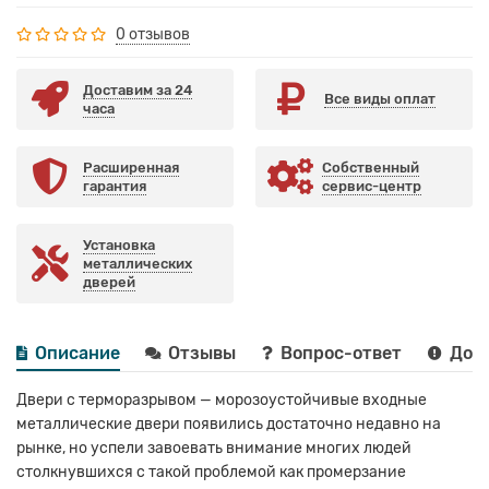
0 отзывов
Доставим за 24
Все виды оплат
часа
Расширенная
Собственный
гарантия
сервис-центр
Установка
металлических
дверей
Описание
Отзывы
Вопрос-ответ
Дост
Двери с терморазрывом — морозоустойчивые входные
металлические двери появились достаточно недавно на
рынке, но успели завоевать внимание многих людей
столкнувшихся с такой проблемой как промерзание