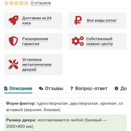
0 отзывов
Доставим за 24
Все виды оплат
часа
Расширенная
Собственный
гарантия
сервис-центр
Установка
металлических
дверей
Описание
Отзывы
Вопрос-ответ
Дост
Форм-фактор:
одностворчатая, двустворчатая, арочная, со
вставкой (верхняя, боковая)
Размер двери:
изготавливается любой (базовый —
2000×800 мм)