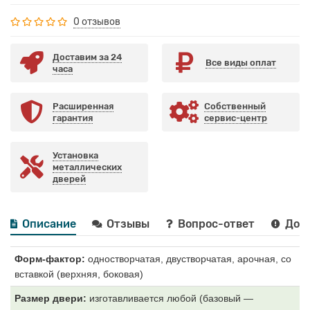
0 отзывов
Доставим за 24
Все виды оплат
часа
Расширенная
Собственный
гарантия
сервис-центр
Установка
металлических
дверей
Описание
Отзывы
Вопрос-ответ
Дост
Форм-фактор:
одностворчатая, двустворчатая, арочная, со
вставкой (верхняя, боковая)
Размер двери:
изготавливается любой (базовый —