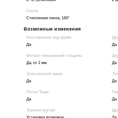
Глазок
Стеклянная линза, 180°
Возможные изменения
Изготовление под проём
Дру
Да
Да
Металл повышенной толщины
Дру
Да, от 2 мм
Да
Электронный замок
Эл
Да
Да
Петли "Барк"
По
Да
Да
Зеркало внутри
Д
Установка возможна
Да