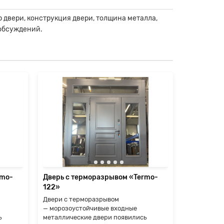
р двери, конструкция двери, толщина металла,
 обсуждений.
rmo-
Дверь с терморазрывом «Termo-
Дверь с т
122»
123»
Двери с терморазрывом
Двери с т
— морозоустойчивые входные
— морозоу
ь
металлические двери появились
металличес