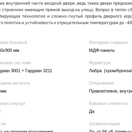
ие внутренней части входной двери, ведь такие двери предназн
х строениях имеющие прямой выход на улицу. Вопрос в тепло-с
лирующая технология и сложно-гнутый профиль дверного коро
о полотна и устойчивость к отрицательным температурам до -40
змер базовый
Материал снаружи
50х900 мм
МДФ-панель
мковая система
Фурнитура
диан 3001 + Гардиан 3211
Либра (хром/бронза/
лщина металла
Открывание
 мм
Правое/левое, внутр
ркало внутри
Кованые элементы
т
Да
тли
Шумоизоляция
т. на опорном подшипнике
Да, от 56 дБ (превы