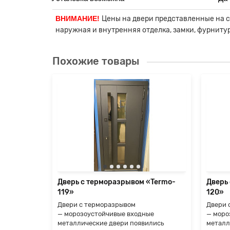
ВНИМАНИЕ!
Цены на двери представленные на са
наружная и внутренняя отделка, замки, фурниту
Похожие товары
«Termo-
ые
ились
е, но
я
Дверь с терморазрывом «Termo-
Дверь
119»
120»
Двери с терморазрывом
Двери 
— морозоустойчивые входные
— моро
металлические двери появились
металл