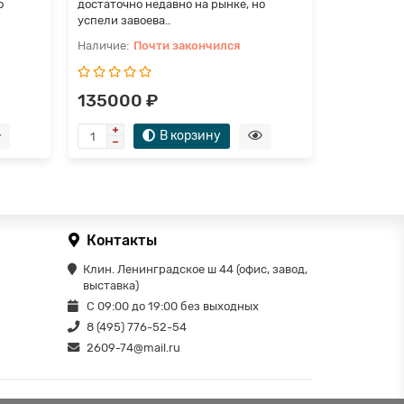
о
достаточно недавно на рынке, но
достаточно
успели завоева..
успели заво
Почти закончился
П
135000 ₽
115000
В корзину
Контакты
Клин. Ленинградское ш 44 (офис, завод,
выставка)
С 09:00 до 19:00 без выходных
8 (495) 776-52-54
2609-74@mail.ru