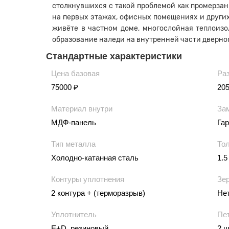
столкнувшихся с такой проблемой как промерзан
на первых этажах, офисных помещениях и други
живёте в частном доме, многослойная теплоизо
образование наледи на внутренней части дверног
Стандартные характеристики
Цена базовая
Ра
75000 ₽
20
Материал внутри
За
МДФ-панель
Гар
Тип металла
То
Холодно-катанная сталь
1.5
Контуры уплотнения
Зе
2 контура + (терморазрыв)
Не
Уплотнитель
Пе
E+D, резиновый
2 ш