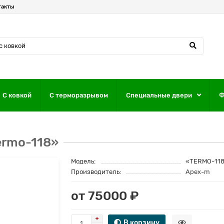
такты
С ковкой
С терморазрывом
Специальные двери
Ф
ermo-118»
Модель:
«TERMO-11
Производитель:
Apex-m
от 75000 ₽
В корзину