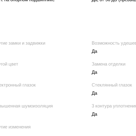
гие замки и задвижки
Возможность удеше
Да
гой цвет
Замена отделки
Да
ектронный глазок
Стеклянный глазок
Да
вышенная шумоизоляция
3 контура уплотнени
Да
ругие изменения