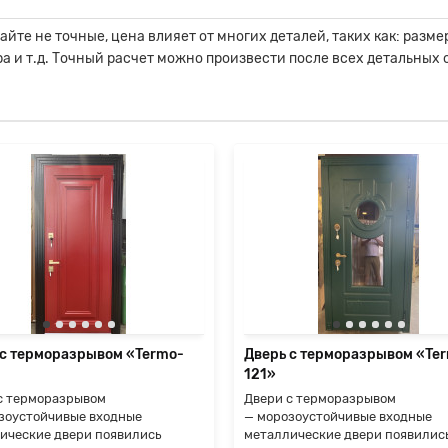
йте не точные, цена влияет от многих деталей, таких как: разме
ра и т.д. Точный расчет можно произвести после всех детальных
 с терморазрывом «Termo-
Дверь с терморазрывом «Te
121»
с терморазрывом
Двери с терморазрывом
зоустойчивые входные
— морозоустойчивые входные
ические двери появились
металлические двери появилис