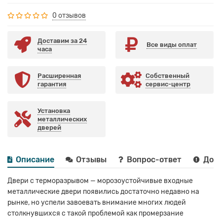
0 отзывов
Доставим за 24
Все виды оплат
часа
Расширенная
Собственный
гарантия
сервис-центр
Установка
металлических
дверей
Описание
Отзывы
Вопрос-ответ
Дост
Двери с терморазрывом — морозоустойчивые входные
металлические двери появились достаточно недавно на
рынке, но успели завоевать внимание многих людей
столкнувшихся с такой проблемой как промерзание