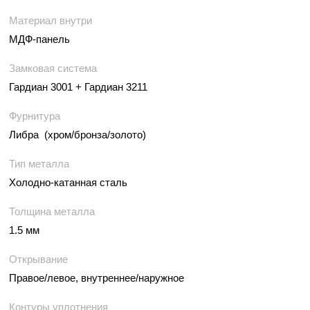
Материал внутри
МДФ-панель
Замковая система
Гардиан 3001 + Гардиан 3211
Фурнитура
Либра (хром/бронза/золото)
Тип металла
Холодно-катанная сталь
Толщина металла
1.5 мм
Открывание
Правое/левое, внутреннее/наружное
Контуры уплотнения