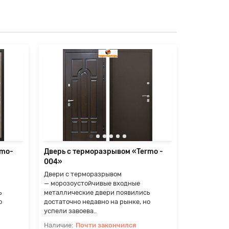
rmo-
Дверь с терморазрывом «Termo -
Дверь с т
004»
011»
Двери с терморазрывом
Двери с т
— морозоустойчивые входные
— морозоу
ь
металлические двери появились
металличес
о
достаточно недавно на рынке, но
достаточно
успели завоева..
успели заво
Почти закончился
П