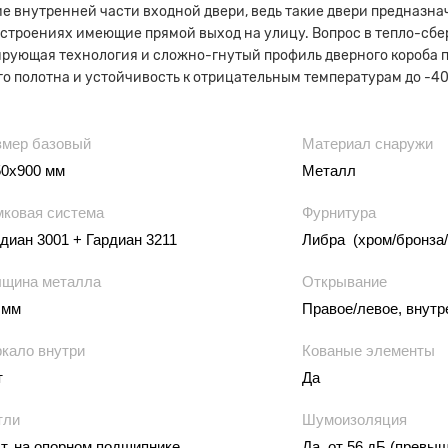
е внутренней части входной двери, ведь такие двери предназна
 строениях имеющие прямой выход на улицу. Вопрос в тепло-сб
рующая технология и сложно-гнутый профиль дверного короба п
о полотна и устойчивость к отрицательным температурам до -40
змер базовый
Материал снаружи
50х900 мм
Металл
мковая система
Фурнитура
диан 3001 + Гардиан 3211
Либра (хром/бронза/
лщина металла
Открывание
 мм
Правое/левое, внутр
ркало внутри
Кованые элементы
т
Да
тли
Шумоизоляция
т. на опорном подшипнике
Да, от 56 дБ (превы