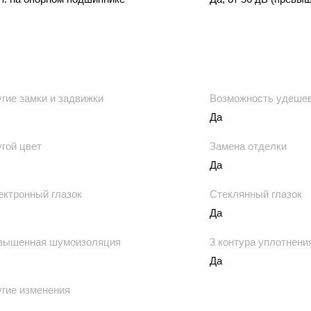
гие замки и задвижки
Возможность удеше
Да
гой цвет
Замена отделки
Да
ектронный глазок
Стеклянный глазок
Да
вышенная шумоизоляция
3 контура уплотнени
Да
ругие изменения