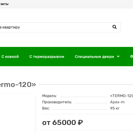
такты
С ковкой
С терморазрывом
Специальные двери
Ф
ermo-120»
Модель:
«TERMO-12
Производитель:
Apex-m
Вес:
95 кг
от 65000 ₽