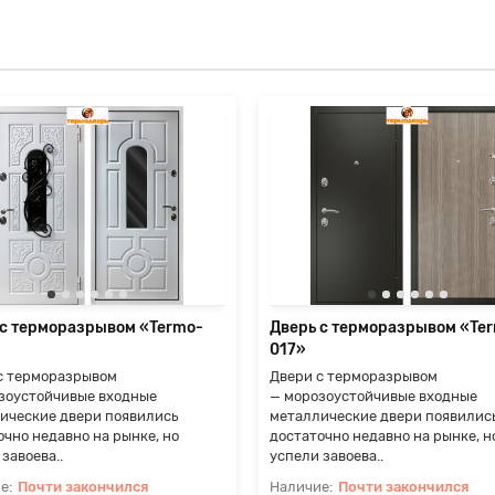
 с терморазрывом «Termo-
Дверь с терморазрывом «Te
017»
с терморазрывом
Двери с терморазрывом
зоустойчивые входные
— морозоустойчивые входные
ические двери появились
металлические двери появилис
очно недавно на рынке, но
достаточно недавно на рынке, н
завоева..
успели завоева..
Почти закончился
Почти закончился