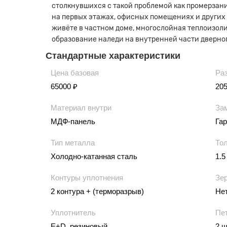
столкнувшихся с такой проблемой как промерзани
на первых этажах, офисных помещениях и других
живёте в частном доме, многослойная теплоизоли
образование наледи на внутренней части дверног
Стандартные характеристики
Цена базовая
Ра
65000 ₽
20
Материал внутри
За
МДФ-панель
Гар
Тип металла
То
Холодно-катанная сталь
1.5
Контуры уплотнения
Зе
2 контура + (терморазрыв)
Не
Уплотнитель
Пе
E+D, резиновый
2 ш