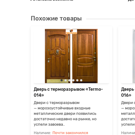
Похожие товары
«Termo-
ые
ились
е, но
я
Дверь с терморазрывом «Termo-
Дверь
014»
016»
Двери с терморазрывом
Двери 
— морозоустойчивые входные
— моро
металлические двери появились
металл
достаточно недавно на рынке, но
достат
успели завоева..
успели 
Почти закончился