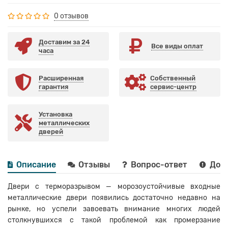
0 отзывов
Доставим за 24
Все виды оплат
часа
Расширенная
Собственный
гарантия
сервис-центр
Установка
металлических
дверей
Описание
Отзывы
Вопрос-ответ
Дост
Двери с терморазрывом — морозоустойчивые входные
металлические двери появились достаточно недавно на
рынке, но успели завоевать внимание многих людей
столкнувшихся с такой проблемой как промерзание