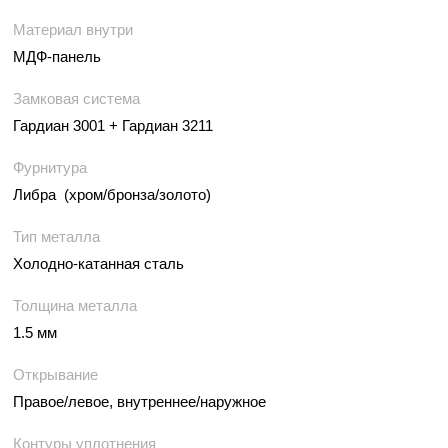
Материал внутри
МДФ-панель
Замковая система
Гардиан 3001 + Гардиан 3211
Фурнитура
Либра (хром/бронза/золото)
Тип металла
Холодно-катанная сталь
Толщина металла
1.5 мм
Открывание
Правое/левое, внутреннее/наружное
Контуры уплотнения