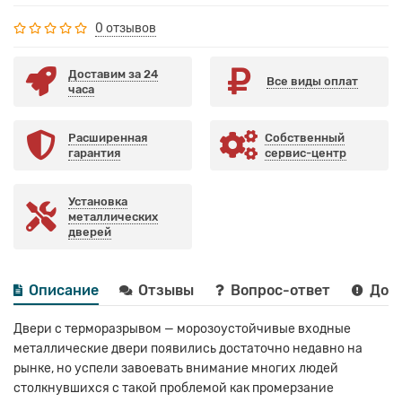
0 отзывов
Доставим за 24
Все виды оплат
часа
Расширенная
Собственный
гарантия
сервис-центр
Установка
металлических
дверей
Описание
Отзывы
Вопрос-ответ
Дост
Двери с терморазрывом — морозоустойчивые входные
металлические двери появились достаточно недавно на
рынке, но успели завоевать внимание многих людей
столкнувшихся с такой проблемой как промерзание