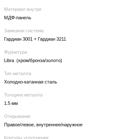
Материал внутри
МДФ-панель
Замковая система
Гардиан 3001 + Гардиан 3211
Фурнитура
Libra (хром/бронза/золото)
Тип металла
Холодно-катанная сталь
Толщина металла
1.5 мм
Открывание
Правое/левое, внутреннее/наружное
Контуры уплотнения