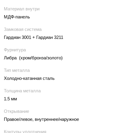
Материал внутри
МДФ-панель
Замковая система
Гардиан 3001 + Гардиан 3211
Фурнитура
Либра (хром/бронза/золото)
Тип металла
Холодно-катанная сталь
Толщина металла
1.5 мм
Открывание
Правое/левое, внутреннее/наружное
Контуры уплотнения