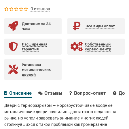
0 отзывов
Доставим за 24
Все виды оплат
часа
Расширенная
Собственный
гарантия
сервис-центр
Установка
металлических
дверей
Описание
Отзывы
Вопрос-ответ
Дост
Двери с терморазрывом — морозоустойчивые входные
металлические двери появились достаточно недавно на
рынке, но успели завоевать внимание многих людей
столкнувшихся с такой проблемой как промерзание