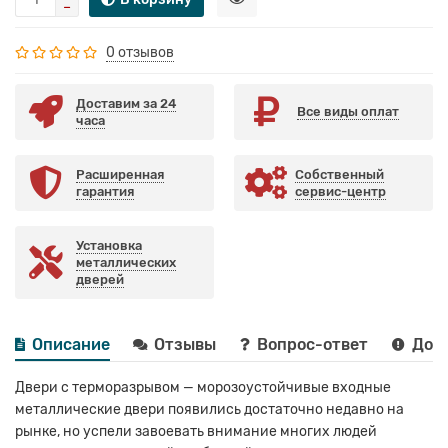
0 отзывов
Доставим за 24
Все виды оплат
часа
Расширенная
Собственный
гарантия
сервис-центр
Установка
металлических
дверей
Описание
Отзывы
Вопрос-ответ
Дост
Двери с терморазрывом — морозоустойчивые входные
металлические двери появились достаточно недавно на
рынке, но успели завоевать внимание многих людей