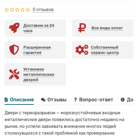
0 отзывов
Доставим за 24
Все виды оплат
часа
Расширенная
Собственный
гарантия
сервис-центр
Установка
металлических
дверей
Описание
Отзывы
Вопрос-ответ
Дост
Двери с терморазрывом — морозоустойчивые входные
металлические двери появились достаточно недавно на
рынке, но успели завоевать внимание многих людей
столкнувшихся с такой проблемой как промерзание