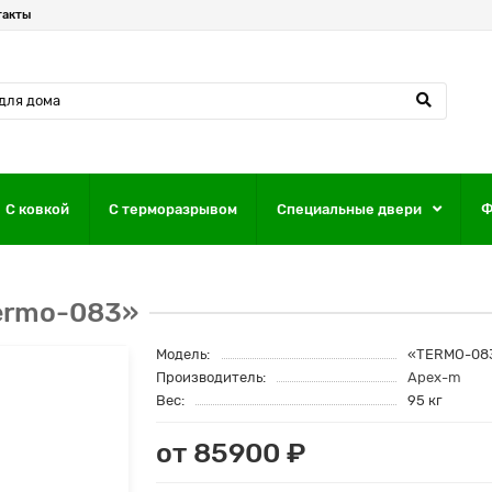
такты
С ковкой
С терморазрывом
Специальные двери
Ф
ermo-083»
Модель:
«TERMO-08
Производитель:
Apex-m
Вес:
95 кг
от 85900 ₽