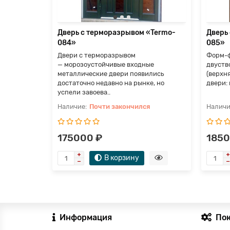
я
Дверь с терморазрывом «Termo-
Дверь
084»
085»
Двери с терморазрывом
Форм-ф
— морозоустойчивые входные
двуство
металлические двери появились
(верхн
достаточно недавно на рынке, но
двери: 
успели завоева..
Почти закончился
175000 ₽
1850
В корзину
Информация
По