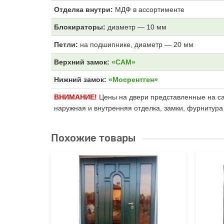
Отделка внутри:
МДФ
в ассортименте
Блокираторы:
диаметр — 10 мм
Петли:
на подшипнике, диаметр — 20 мм
Верхний замок:
«САМ»
Нижний замок:
«Мосрентген»
ВНИМАНИЕ!
Цены на двери представленные на сай
наружная и внутренняя отделка, замки, фурнитура
Похожие товары
«Termo-
ые
ились
е, но