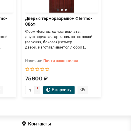
rmo-
Дверь с терморазрывом «Termo-
Дверь с т
086»
087»
Форм-фактор: одностворчатая,
Форм-факто
вкой
двустворчатая, арочная, со вставкой
двустворча
(верхняя, боковая)Размер
(верхняя, 
.
двери: изготавливается любой (..
двери: изго
Почти закончился
П
75800 ₽
135700
В корзину
Контакты