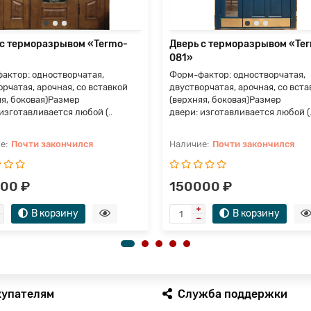
 с терморазрывом «Termo-
Дверь с терморазрывом «Te
081»
актор: одностворчатая,
Форм-фактор: одностворчатая,
рчатая, арочная, со вставкой
двустворчатая, арочная, со вста
яя, боковая)Размер
(верхняя, боковая)Размер
изготавливается любой (..
двери: изготавливается любой (.
Почти закончился
Почти закончился
00 ₽
150000 ₽
В корзину
В корзину
купателям
Служба поддержки