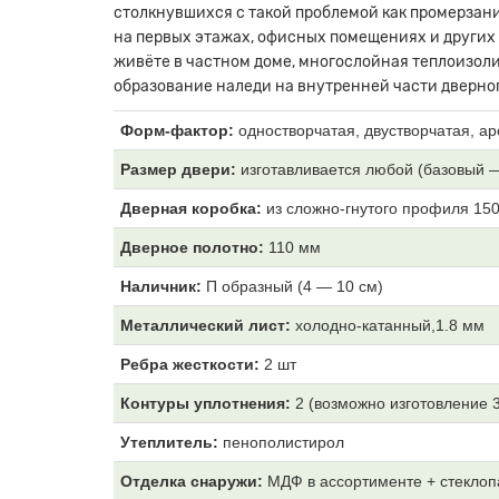
столкнувшихся с такой проблемой как промерзани
на первых этажах, офисных помещениях и других
живёте в частном доме, многослойная теплоизоли
образование наледи на внутренней части дверног
Форм-фактор:
одностворчатая, двустворчатая, ар
Размер двери:
изготавливается любой (базовый 
Дверная коробка:
из
сложно-гнутого профиля 15
Дверное полотно:
11
0 мм
Наличник:
П образный (4
— 10 см)
Металлический лист:
холодно-катанный,1.8 мм
Ребра жесткости:
2 шт
Контуры уплотнения:
2 (возможно изготовление 
Утеплитель:
пенополистирол
Отделка снаружи:
МДФ
в ассортименте + стеклоп