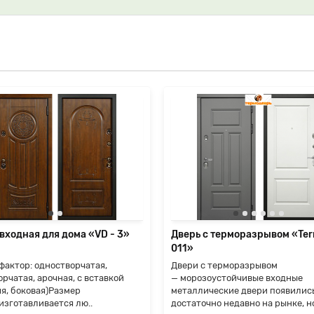
входная для дома «VD - 3»
Дверь с терморазрывом «Ter
011»
актор: одностворчатая,
Двери с терморазрывом
рчатая, арочная, с вставкой
— морозоустойчивые входные
яя, боковая)Размер
металлические двери появилис
 изготавливается лю..
достаточно недавно на рынке, н