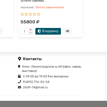
успели завоева..
Почти закончился
П
55800 ₽
37750 
В корзину
Контакты
Клин. Ленинградское ш 44 (офис, завод,
выставка)
С 09:00 до 19:00 без выходных
8 (495) 776-52-54
2609-74@mail.ru