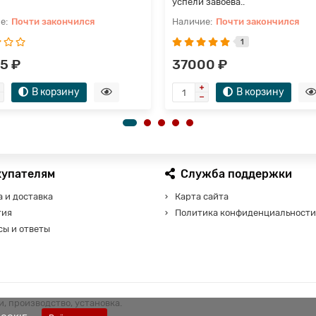
успели завоева..
Почти закончился
Почти закончился
1
5 ₽
37000 ₽
В корзину
В корзину
купателям
Служба поддержки
 и доставка
Карта сайта
тия
Политика конфиденциальности
сы и ответы
, производство, установка.