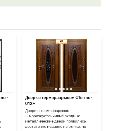
mo -
Дверь с терморазрывом «Termo-
Дверь вхо
012»
Двери с терморазрывом
Форм-факто
— морозоустойчивые входные
двустворча
ь
металлические двери появились
(верхняя, 
о
достаточно недавно на рынке, но
двери: изго