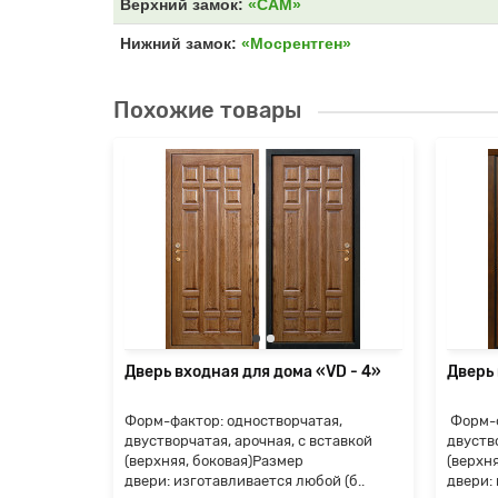
Верхний замок:
«САМ»
Нижний замок:
«Мосрентген»
Похожие товары
«Termo-
ые
ились
е, но
я
Дверь входная для дома «VD - 4»
Дверь 
Форм-фактор: одностворчатая,
Форм-ф
двустворчатая, арочная, с вставкой
двуство
(верхняя, боковая)Размер
(верхн
двери: изготавливается любой (б..
двери: