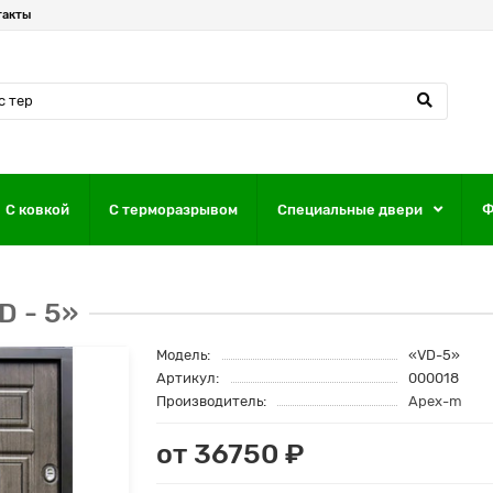
такты
С ковкой
С терморазрывом
Специальные двери
Ф
D - 5»
Модель:
«VD-5»
Артикул:
000018
Производитель:
Apex-m
от 36750 ₽