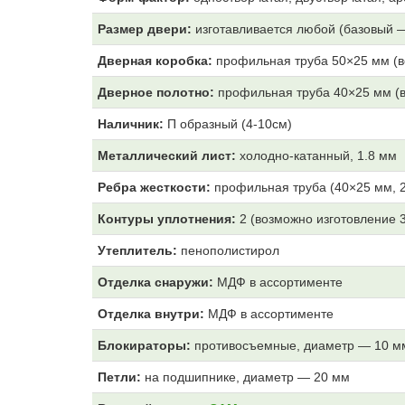
Размер двери:
изготавливается любой (базовый 
Дверная коробка:
профильная труба 50×25 мм (в
Дверное полотно:
профильная труба 40×25 мм (в
Наличник:
П образный (4-10см)
Металлический лист:
холодно-катанный, 1.8 мм
Ребра жесткости:
профильная труба (40×25 мм, 2
Контуры уплотнения:
2 (возможно изготовление 
Утеплитель:
пенополистирол
Отделка снаружи:
МДФ
в ассортименте
Отделка внутри:
МДФ
в ассортименте
Блокираторы:
противосъемные, диаметр — 10 м
Петли:
на подшипнике, диаметр — 20 мм