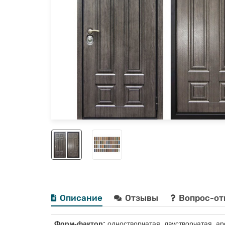
Описание
Отзывы
Вопрос-от
Форм-фактор:
одностворчатая, двустворчатая, ар