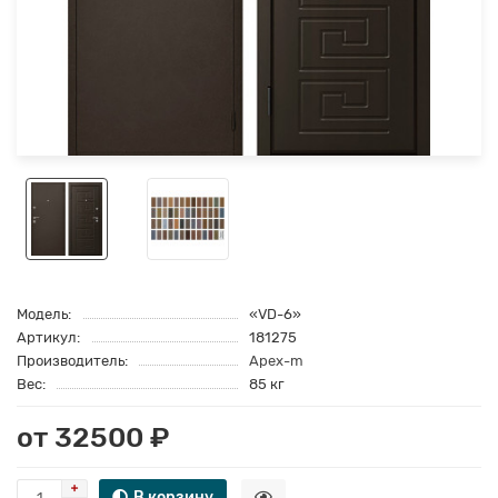
Модель:
«VD-6»
Артикул:
181275
Производитель:
Apex-m
Вес:
85 кг
от 32500 ₽
В корзину