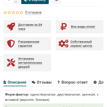
0 отзывов
Доставим за 24
Все виды оплат
часа
Расширенная
Собственный
гарантия
сервис-центр
Установка
металлических
дверей
Описание
Отзывы
Вопрос-ответ
Дост
Форм-фактор:
одностворчатая, двустворчатая, арочная, с
вставкой (верхняя, боковая)