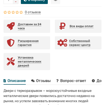
0 отзывов
Доставим за 24
Все виды оплат
часа
Расширенная
Собственный
гарантия
сервис-центр
Установка
металлических
дверей
Описание
Отзывы
Вопрос-ответ
Дост
Двери с терморазрывом — морозоустойчивые входные
металлические двери появились достаточно недавно на
рынке, но успели завоевать внимание многих людей