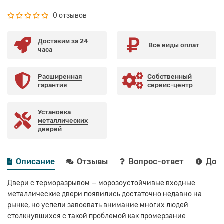
0 отзывов
Доставим за 24
Все виды оплат
часа
Расширенная
Собственный
гарантия
сервис-центр
Установка
металлических
дверей
Описание
Отзывы
Вопрос-ответ
Дост
Двери с терморазрывом — морозоустойчивые входные
металлические двери появились достаточно недавно на
рынке, но успели завоевать внимание многих людей
столкнувшихся с такой проблемой как промерзание