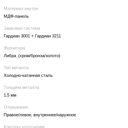
Материал внутри
МДФ-панель
Замковая система
Гардиан 3001 + Гардиан 3211
Фурнитура
Либра (хром/бронза/золото)
Тип металла
Холодно-катанная сталь
Толщина металла
1.5 мм
Открывание
Правое/левое, внутреннее/наружное
Контуры уплотнения