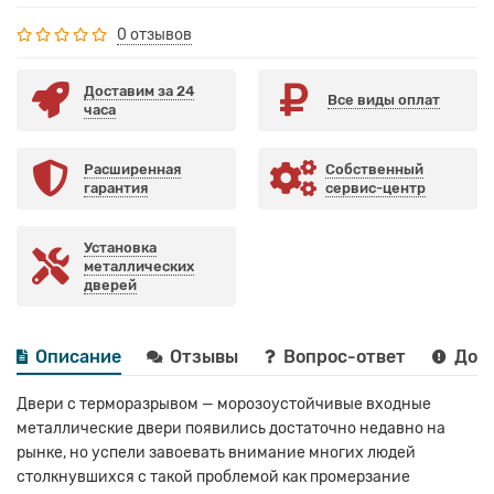
0 отзывов
Доставим за 24
Все виды оплат
часа
Расширенная
Собственный
гарантия
сервис-центр
Установка
металлических
дверей
Описание
Отзывы
Вопрос-ответ
Дост
Двери с терморазрывом — морозоустойчивые входные
металлические двери появились достаточно недавно на
рынке, но успели завоевать внимание многих людей
столкнувшихся с такой проблемой как промерзание