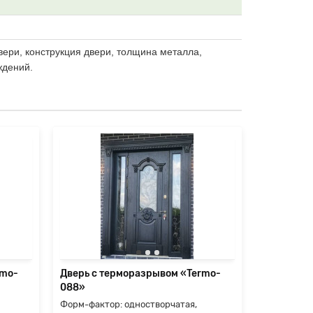
вери, конструкция двери, толщина металла,
ждений.
Дверь с т
090»
Форм-факто
двустворча
(верхняя, 
двери: изго
П
rmo-
Дверь с терморазрывом «Termo-
088»
115000
Форм-фактор: одностворчатая,