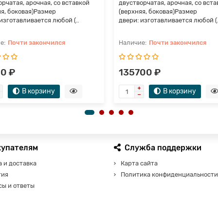
рчатая, арочная, со вставкой
двустворчатая, арочная, со вста
яя, боковая)Размер
(верхняя, боковая)Размер
изготавливается любой (..
двери: изготавливается любой (.
Почти закончился
Почти закончился
0 ₽
135700 ₽
В корзину
В корзину
купателям
Служба поддержки
 и доставка
Карта сайта
тия
Политика конфиденциальности
сы и ответы