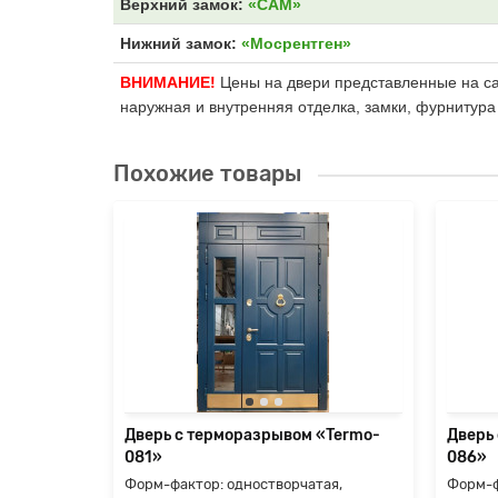
Верхний замок:
«САМ»
Нижний замок:
«Мосрентген»
ВНИМАНИЕ!
Цены на двери представленные на сай
наружная и внутренняя отделка, замки, фурнитура
Похожие товары
«Termo-
ые
ились
е, но
я
Дверь с терморазрывом «Termo-
Дверь
081»
086»
Форм-фактор: одностворчатая,
Форм-ф