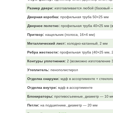
Размер двери:
изготавливается любой (базовый 
Дверная коробка:
профильная труба 50×25 мм
Дверное полотно:
профильная труба 40×25 мм (в
Притвор:
нащельник (полоса, 16×4 мм)
Металлический лист:
холодно-катанный, 2 мм
Ребра жесткости:
профильная труба (40×25 мм, 2
Контуры уплотнения:
2 (возможно изготовление 
Утеплитель:
пенополистирол
Отделка снаружи:
мдф в ассортименте + стеклоп
Отделка внутри:
мдф
в ассортименте
Блокираторы:
противосъемные, диаметр — 10 м
Петли:
на подшипнике, диаметр — 20 мм