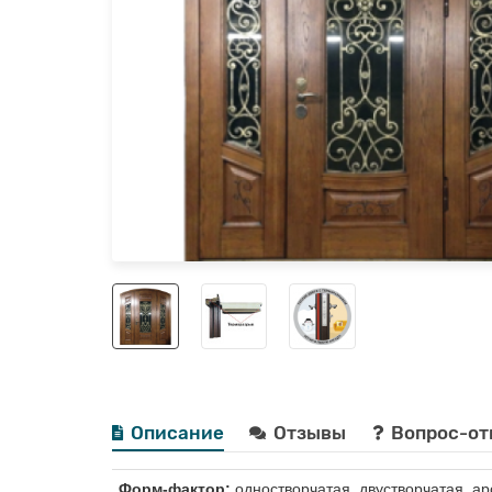
Описание
Отзывы
Вопрос-от
Форм-фактор:
одностворчатая, двустворчатая, ар