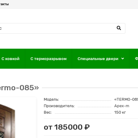
такты
С ковкой
С терморазрывом
Специальные двери
Ф
ermo-085»
Модель:
«TERMO-08
Производитель:
Apex-m
Вес:
150 кг
от 185000 ₽