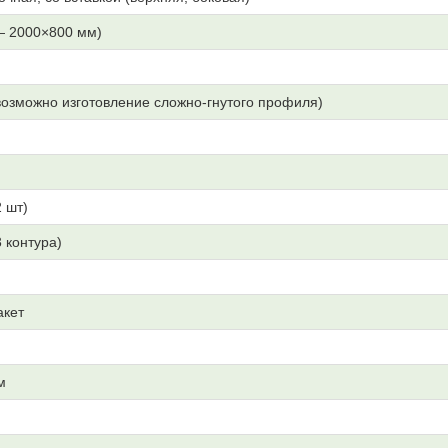
— 2000×800 мм)
озможно изготовление сложно-гнутого профиля)
 шт)
3 контура)
акет
м