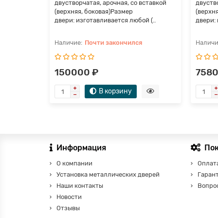
двустворчатая, арочная, со вставкой
двуство
(верхняя, боковая)Размер
(верхн
двери: изготавливается любой (..
двери: 
Почти закончился
150000 ₽
7580
В корзину
Информация
По
О компании
Оплата
Установка металлических дверей
Гаран
Наши контакты
Вопро
Новости
Отзывы