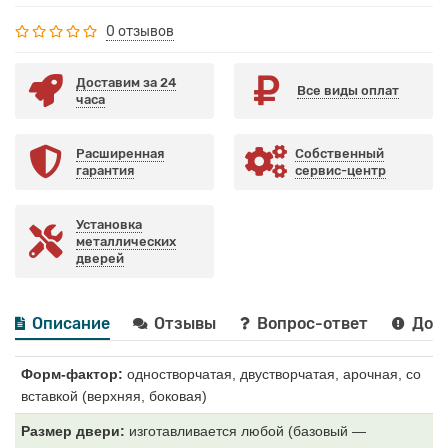
0 отзывов
Доставим за 24
Все виды оплат
часа
Расширенная
Собственный
гарантия
сервис-центр
Установка
металлических
дверей
Описание
Отзывы
Вопрос-ответ
Дост
Форм-фактор:
одностворчатая, двустворчатая, арочная, со
вставкой (верхняя, боковая)
Размер двери:
изготавливается любой (базовый —