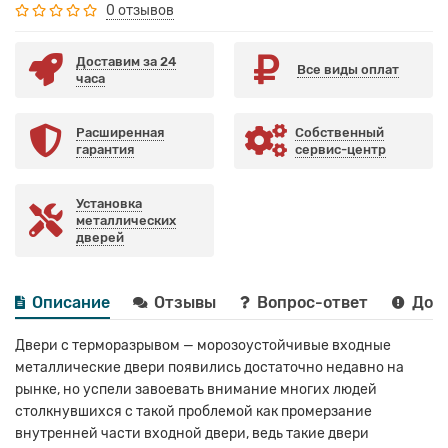
0 отзывов
Доставим за 24
Все виды оплат
часа
Расширенная
Собственный
гарантия
сервис-центр
Установка
металлических
дверей
Описание
Отзывы
Вопрос-ответ
Дост
Двери с терморазрывом — морозоустойчивые входные
металлические двери появились достаточно недавно на
рынке, но успели завоевать внимание многих людей
столкнувшихся с такой проблемой как промерзание
внутренней части входной двери, ведь такие двери