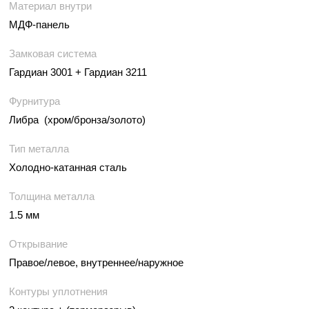
Материал внутри
МДФ-панель
Замковая система
Гардиан 3001 + Гардиан 3211
Фурнитура
Либра (хром/бронза/золото)
Тип металла
Холодно-катанная сталь
Толщина металла
1.5 мм
Открывание
Правое/левое, внутреннее/наружное
Контуры уплотнения