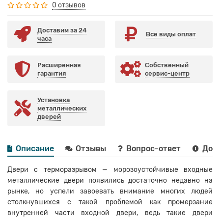
0 отзывов
Доставим за 24
Все виды оплат
часа
Расширенная
Собственный
гарантия
сервис-центр
Установка
металлических
дверей
Описание
Отзывы
Вопрос-ответ
Дост
Двери с терморазрывом — морозоустойчивые входные
металлические двери появились достаточно недавно на
рынке, но успели завоевать внимание многих людей
столкнувшихся с такой проблемой как промерзание
внутренней части входной двери, ведь такие двери