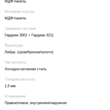
МДФ-панель
Материал внутри
МДФ-панель
Замковая система
Гардиан 3001 + Гардиан 3211
Фурнитура
Либра (хром/бронза/золото)
Тип металла
Холодно-катанная сталь
Толщина металла
1.5 мм
Открывание
Правое/левое, внутреннее/наружное