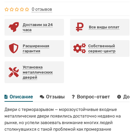
0 отзывов
Доставим за 24
Все виды оплат
часа
Расширенная
Собственный
гарантия
сервис-центр
Установка
металлических
дверей
Описание
Отзывы
Вопрос-ответ
Дост
Двери с терморазрывом — морозоустойчивые входные
металлические двери появились достаточно недавно на
рынке, но успели завоевать внимание многих людей
столкнувшихся с такой проблемой как промерзание