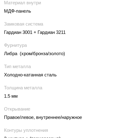
Материал внутри
МДФ-панель
Замковая система
Гардиан 3001 + Гардиан 3211
Фурнитура
Либра (хром/бронза/золото)
Тип металла
Холодно-катанная сталь
Толщина металла
1.5 мм
Открывание
Правое/левое, внутреннее/наружное
Контуры уплотнения