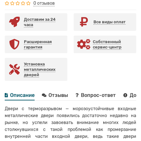
0 отзывов
Доставим за 24
Все виды оплат
часа
Расширенная
Собственный
гарантия
сервис-центр
Установка
металлических
дверей
Описание
Отзывы
Вопрос-ответ
Дост
Двери с терморазрывом — морозоустойчивые входные
металлические двери появились достаточно недавно на
рынке, но успели завоевать внимание многих людей
столкнувшихся с такой проблемой как промерзание
внутренней части входной двери, ведь такие двери