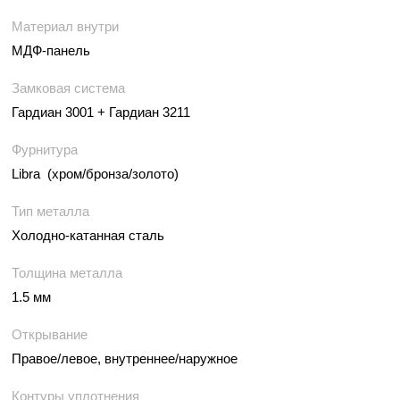
Материал внутри
МДФ-панель
Замковая система
Гардиан 3001 + Гардиан 3211
Фурнитура
Libra (хром/бронза/золото)
Тип металла
Холодно-катанная сталь
Толщина металла
1.5 мм
Открывание
Правое/левое, внутреннее/наружное
Контуры уплотнения