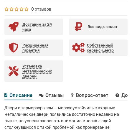
0 отзывов
Доставим за 24
Все виды оплат
часа
Расширенная
Собственный
гарантия
сервис-центр
Установка
металлических
дверей
Описание
Отзывы
Вопрос-ответ
Дост
Двери с терморазрывом — морозоустойчивые входные
металлические двери появились достаточно недавно на
рынке, но успели завоевать внимание многих людей
столкнувшихся с такой проблемой как промерзание