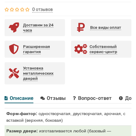
0 отзывов
Доставим за 24
Все виды оплат
часа
Расширенная
Собственный
гарантия
сервис-центр
Установка
металлических
дверей
Описание
Отзывы
Вопрос-ответ
Дост
Форм-фактор:
одностворчатая, двустворчатая, арочная, с
вставкой (верхняя, боковая)
Размер двери:
изготавливается любой (базовый —