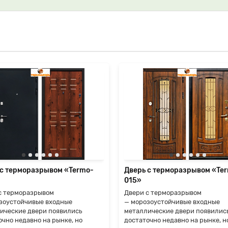
 с терморазрывом «Termo-
Дверь с терморазрывом «Te
015»
с терморазрывом
Двери с терморазрывом
зоустойчивые входные
— морозоустойчивые входные
ические двери появились
металлические двери появилис
очно недавно на рынке, но
достаточно недавно на рынке, н