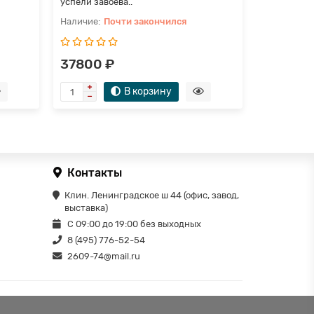
успели завоева..
успели заво
Почти закончился
П
37800 ₽
39500 
В корзину
Контакты
Клин. Ленинградское ш 44 (офис, завод,
выставка)
С 09:00 до 19:00 без выходных
8 (495) 776-52-54
2609-74@mail.ru