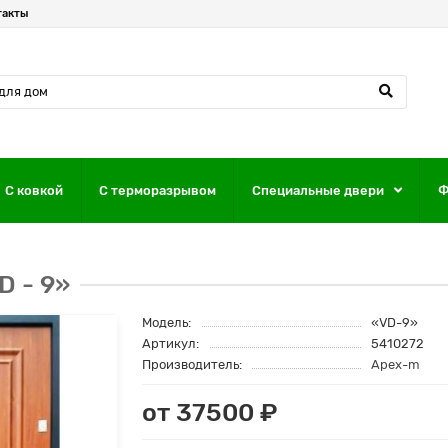
такты
С ковкой
С терморазрывом
Специальные двери
Ф
D - 9»
Модель:
«VD-9»
Артикул:
5410272
Производитель:
Apex-m
от 37500 ₽