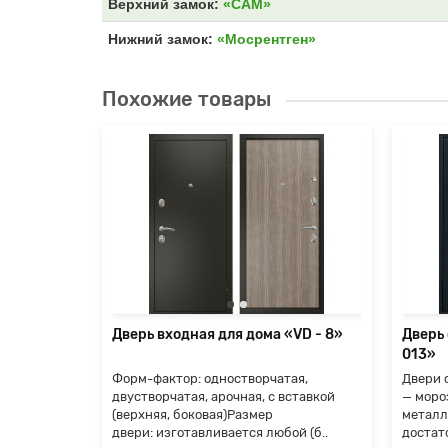
Верхний замок:
«САМ»
Нижний замок:
«Мосрентген»
Похожие товары
«Termo-
ые
ились
е, но
я
Дверь входная для дома «VD - 8»
Дверь
013»
Форм-фактор: одностворчатая,
Двери 
двустворчатая, арочная, с вставкой
— моро
(верхняя, боковая)Размер
металл
двери: изготавливается любой (б..
достат