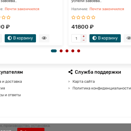
завоева..
успели завоева..
Почти закончился
Почти закончился
0 ₽
41800 ₽
В корзину
В корзину
купателям
Служба поддержки
 и доставка
Карта сайта
тия
Политика конфиденциальности
сы и ответы
, производство, установка.