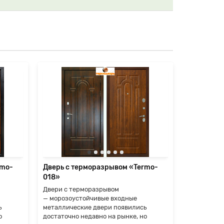
rmo-
Дверь с терморазрывом «Termo-
Дверь с т
018»
027»
Двери с терморазрывом
Двери с т
— морозоустойчивые входные
— морозоу
ь
металлические двери появились
металличес
о
достаточно недавно на рынке, но
достаточно