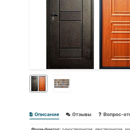
Описание
Отзывы
Вопрос-от
Форм-фактор:
одностворчатая, двустворчатая, ар