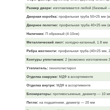
Размер двери:
изготавливается любой (базовый 
Дверная коробка:
профильная труба 50×25 мм (в
Дверное полотно:
профильная труба 40×25 мм (в
Наличник:
П образный (4-10см)
Металлический лист:
холодно-катанный, 1.8 мм
Ребра жесткости:
профильная труба (40×25 мм, 2
Контуры уплотнения:
2 (возможно изготовление 
Утеплитель:
пенополистирол
Отделка снаружи:
МДФ
в ассортименте
Отделка внутри:
МДФ
в ассортименте
Блокираторы:
противосъемные, диаметр — 10 м
Петли:
на подшипнике, диаметр — 20 мм