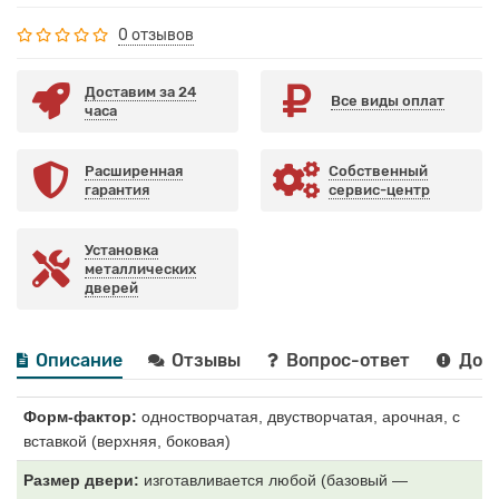
0 отзывов
Доставим за 24
Все виды оплат
часа
Расширенная
Собственный
гарантия
сервис-центр
Установка
металлических
дверей
Описание
Отзывы
Вопрос-ответ
Дост
Форм-фактор:
одностворчатая, двустворчатая, арочная, с
вставкой (верхняя, боковая)
Размер двери:
изготавливается любой (базовый —