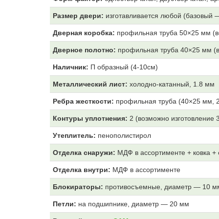
Размер двери:
изготавливается любой (базовый 
Дверная коробка:
профильная труба 50×25 мм (в
Дверное полотно:
профильная труба 40×25 мм (в
Наличник:
П образный (4-10см)
Металлический лист:
холодно-катанный, 1.8 мм
Ребра жесткости:
профильная труба (40×25 мм, 2
Контуры уплотнения:
2 (возможно изготовление 
Утеплитель:
пенополистирол
Отделка снаружи:
МДФ
в ассортименте + ковка +
Отделка внутри:
МДФ
в ассортименте
Блокираторы:
противосъемные, диаметр — 10 м
Петли:
на подшипнике, диаметр — 20 мм