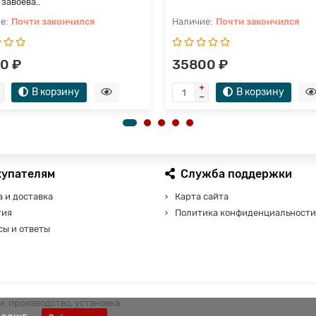
завоева..
Почти закончился
Почти закончился
0 ₽
35800 ₽
В корзину
В корзину
купателям
Служба поддержки
 и доставка
Карта сайта
тия
Политика конфиденциальности
сы и ответы
, производство, установка.