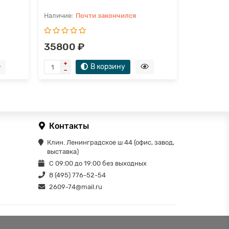
Почти закончился
П
35800 ₽
35785 
В корзину
Контакты
Клин. Ленинградское ш 44 (офис, завод,
выставка)
С 09:00 до 19:00 без выходных
8 (495) 776-52-54
2609-74@mail.ru