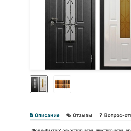
Описание
Отзывы
Вопрос-от
Форм-фактор:
одностворчатая, двустворчатая, ар