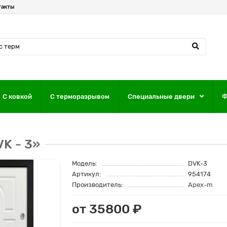
такты
С ковкой
С терморазрывом
Специальные двери
Ф
K - 3»
Модель:
DVK-3
Артикул:
954174
Производитель:
Apex-m
от 35800 ₽