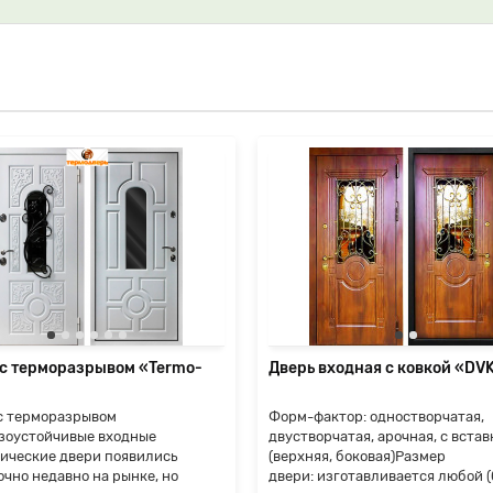
 с терморазрывом «Termo-
Дверь входная с ковкой «DVK
с терморазрывом
Форм-фактор: одностворчатая,
зоустойчивые входные
двустворчатая, арочная, с встав
ические двери появились
(верхняя, боковая)Размер
очно недавно на рынке, но
двери: изготавливается любой (б