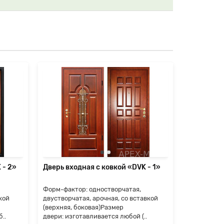
 - 2»
Дверь входная с ковкой «DVK - 1»
Дверь вхо
Форм-фактор: одностворчатая,
Форм-факто
кой
двустворчатая, арочная, со вставкой
двустворча
(верхняя, боковая)Размер
(верхняя, 
..
двери: изготавливается любой (..
двери: изго