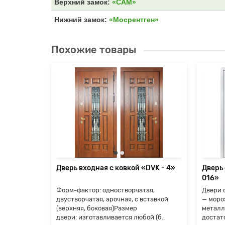
Верхний замок:
«САМ»
Нижний замок:
«Мосрентген»
Похожие товары
«Termo-
ая,
вставкой
й (..
я
Дверь входная с ковкой «DVK - 4»
Дверь
016»
Форм-фактор: одностворчатая,
Двери 
двустворчатая, арочная, с вставкой
— моро
(верхняя, боковая)Размер
металл
двери: изготавливается любой (б..
достат