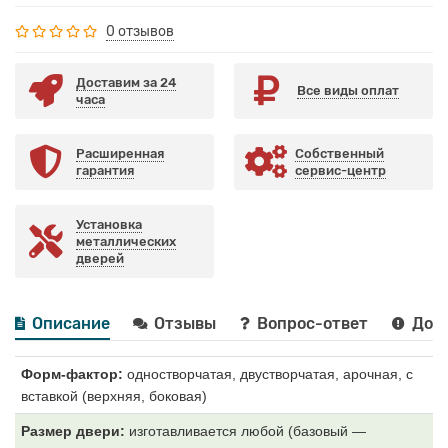
0 отзывов
Доставим за 24
Все виды оплат
часа
Расширенная
Собственный
гарантия
сервис-центр
Установка
металлических
дверей
Описание
Отзывы
Вопрос-ответ
Дост
Форм-фактор:
одностворчатая, двустворчатая, арочная, с
вставкой (верхняя, боковая)
Размер двери:
изготавливается любой (базовый —