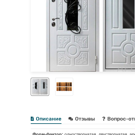
Описание
Отзывы
Вопрос-от
Форм-фактор:
одностворчатая, двустворчатая, ар