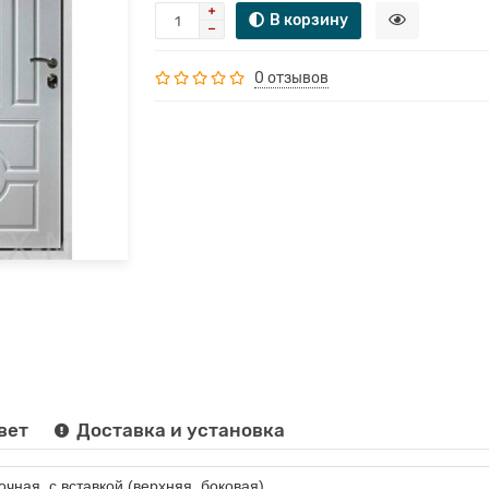
В корзину
0 отзывов
вет
Доставка и установка
очная, с вставкой (верхняя, боковая)