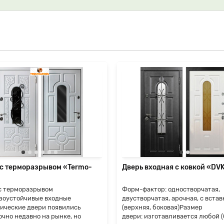
 с терморазрывом «Termo-
Дверь входная с ковкой «DVK
с терморазрывом
Форм-фактор: одностворчатая,
зоустойчивые входные
двустворчатая, арочная, с встав
ические двери появились
(верхняя, боковая)Размер
очно недавно на рынке, но
двери: изготавливается любой (б