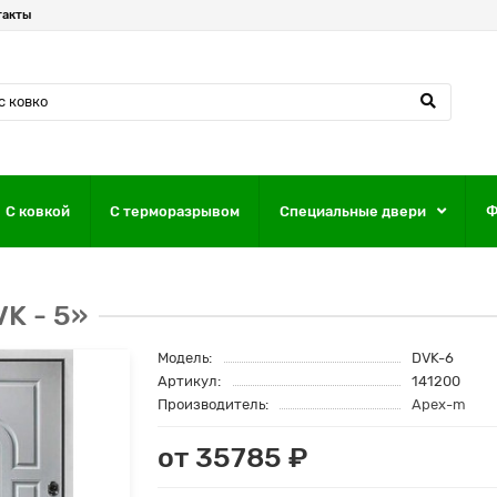
такты
С ковкой
С терморазрывом
Специальные двери
Ф
K - 5»
Модель:
DVK-6
Артикул:
141200
Производитель:
Apex-m
от 35785 ₽