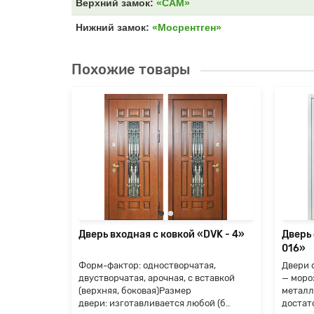
Верхний замок:
«САМ»
Нижний замок:
«Мосрентген»
Похожие товары
«Termo-
ая,
вставкой
й (..
я
Дверь входная с ковкой «DVK - 4»
Дверь
016»
Форм-фактор: одностворчатая,
Двери 
двустворчатая, арочная, с вставкой
— моро
(верхняя, боковая)Размер
металл
двери: изготавливается любой (б..
достат