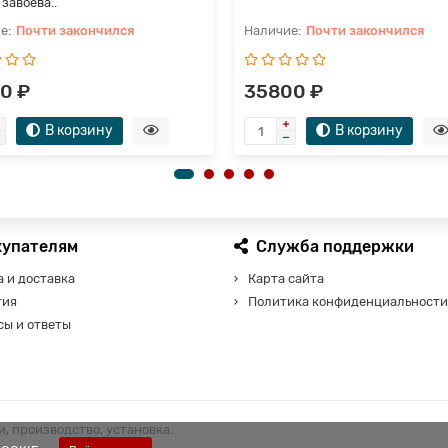
завоева..
Почти закончился
Почти закончился
0 ₽
35800 ₽
В корзину
В корзину
купателям
Служба поддержки
 и доставка
Карта сайта
тия
Политика конфиденциальности
сы и ответы
, производство, установка.