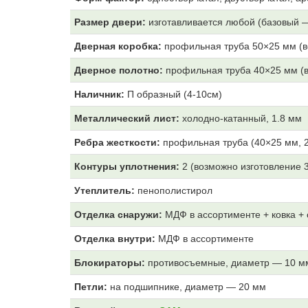
Размер двери:
изготавливается любой (базовый 
Дверная коробка:
профильная труба 50×25 мм (в
Дверное полотно:
профильная труба 40×25 мм (в
Наличник:
П образный (4-10см)
Металлический лист:
холодно-катанный, 1.8 мм
Ребра жесткости:
профильная труба (40×25 мм, 2
Контуры уплотнения:
2 (возможно изготовление 
Утеплитель:
пенополистирол
Отделка снаружи:
МДФ
в ассортименте + ковка +
Отделка внутри:
МДФ
в ассортименте
Блокираторы:
противосъемные, диаметр — 10 м
Петли:
на подшипнике, диаметр — 20 мм