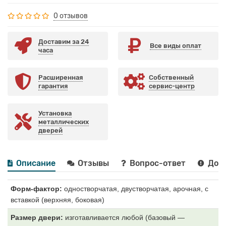
0 отзывов
Доставим за 24
Все виды оплат
часа
Расширенная
Собственный
гарантия
сервис-центр
Установка
металлических
дверей
Описание
Отзывы
Вопрос-ответ
Дост
Форм-фактор:
одностворчатая, двустворчатая, арочная, с
вставкой (верхняя, боковая)
Размер двери:
изготавливается любой (базовый —