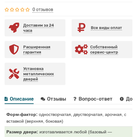
0 отзывов
Доставим за 24
Все виды оплат
часа
Расширенная
Собственный
гарантия
сервис-центр
Установка
металлических
дверей
Описание
Отзывы
Вопрос-ответ
Дост
Форм-фактор:
одностворчатая, двустворчатая, арочная, с
вставкой (верхняя, боковая)
Размер двери:
изготавливается любой (базовый —