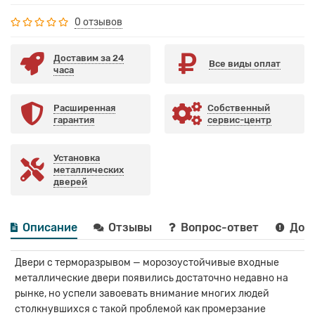
0 отзывов
Доставим за 24
Все виды оплат
часа
Расширенная
Собственный
гарантия
сервис-центр
Установка
металлических
дверей
Описание
Отзывы
Вопрос-ответ
Дост
Двери с терморазрывом — морозоустойчивые входные
металлические двери появились достаточно недавно на
рынке, но успели завоевать внимание многих людей
столкнувшихся с такой проблемой как промерзание