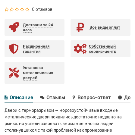
0 отзывов
Доставим за 24
Все виды оплат
часа
Расширенная
Собственный
гарантия
сервис-центр
Установка
металлических
дверей
Описание
Отзывы
Вопрос-ответ
Дост
Двери с терморазрывом — морозоустойчивые входные
металлические двери появились достаточно недавно на
рынке, но успели завоевать внимание многих людей
столкнувшихся с такой проблемой как промерзание