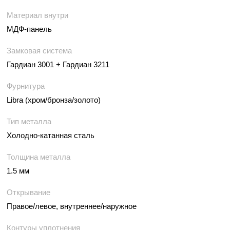
Материал внутри
МДФ-панель
Замковая система
Гардиан 3001 + Гардиан 3211
Фурнитура
Libra (хром/бронза/золото)
Тип металла
Холодно-катанная сталь
Толщина металла
1.5 мм
Открывание
Правое/левое, внутреннее/наружное
Контуры уплотнения